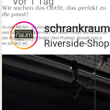
Wir suchen das Outfit, das perfekt zu
dir passt!
So viele Marken - so viele Kollektionen - so viele Farben - so
viele Schnitte und dann noch die neuen Trends! Wie soll ich da
das Richtige für mich finden? Kein Problem, deshalb sind ja
wir für dich da!
Wir lieben Mode uns unser Team ist daher auch stets
bemüht für dich das am besten passende Outfit
zusammenzustellen!
Damit wir im SCHRANKRAUM modisch am Punkt sind,