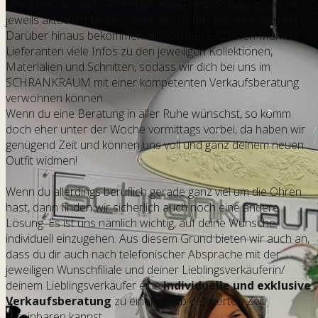
besuchen wir auch 2 x im Jahr eine Trend-Schulung, wo die
jeweils aktuellen Mode- und Farb-Trends geschult werden.
Darüber hinaus bekommen wir von den einzelnen Marken-
Lieferanten viele Infos zu den jeweiligen Kollektionen,
Materialien und Schnitten, sodass wir dich bei uns im
SCHRANKRAUM mit einer kompetenten Verkaufsberatung
verwöhnen können.
Wenn du eine Beratung in aller Ruhe wünschst, so komm
doch eher unter der Woche vormittags vorbei, da haben wir
genügend Zeit und können uns voll und ganz deinem neuen
Outfit widmen!
Wenn du allerdings beruflich gerade ganz viel um die Ohren
hast, dann finden wir sicherlich auch noch eine andere
Lösung. Es ist uns nämlich wichtig, auf deine Wünsche
individuell einzugehen. Aus diesem Grund bieten wir auch an,
dass du dir auch nach telefonischer Absprache mit der
jeweiligen Wunschfiliale und deiner Lieblingsverkäuferin/
deinem Lieblingsverkäufer eine
individuelle und exklusive
Verkaufsberatung
zu einer vorab definierten Zeit
vereinbaren kannst.