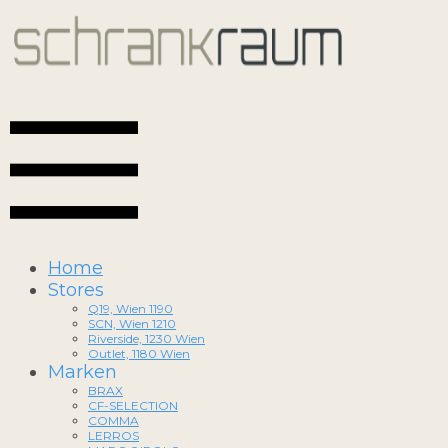
Home
Stores
Q19, Wien 1190
SCN, Wien 1210
Riverside, 1230 Wien
Outlet, 1180 Wien
Marken
BRAX
CF-SELECTION
COMMA
LERROS