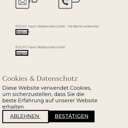
©2024 F. Haanl Modehandels GmbH - Alle Rechte vorbehalten
Design von
Websign
©2024 F. Haanl Modehandels GmbH
Design by
Websign
Cookies & Datenschutz
Diese Website verwendet Cookies,
um sicherzustellen, dass Sie die
beste Erfahrung auf unserer Website
erhalten.
ABLEHNEN
BESTÄTIGEN